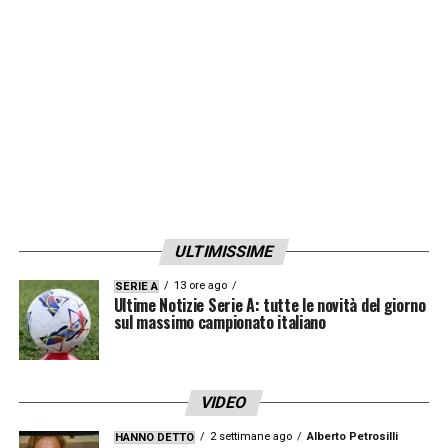
Jordan
Zemura
(Zimbabwe)
Iker
Bravo
(Spagna Under 21)
James
Abankwah
(Irlanda Under 21)
Razvan
Sava
(Romania Under 21)
LA PLAYLIST DELLE NOSTRE TOP NEWS
ULTIMISSIME
13 ore ago
SERIE A
Ultime Notizie Serie A: tutte le novità del giorno
sul massimo campionato italiano
VIDEO
2 settimane ago
Alberto Petrosilli
HANNO DETTO