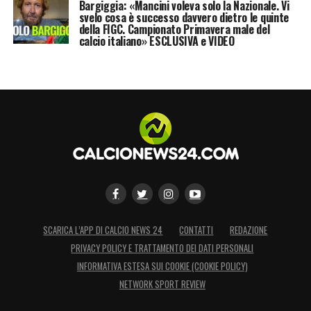
Bargiggia: «Mancini voleva solo la Nazionale. Vi
svelo cosa è successo davvero dietro le quinte
della FIGC. Campionato Primavera male del
calcio italiano» ESCLUSIVA e VIDEO
SCARICA L’APP DI CALCIO NEWS 24
CONTATTI
REDAZIONE
PRIVACY POLICY E TRATTAMENTO DEI DATI PERSONALI
INFORMATIVA ESTESA SUI COOKIE (COOKIE POLICY)
NETWORK SPORT REVIEW