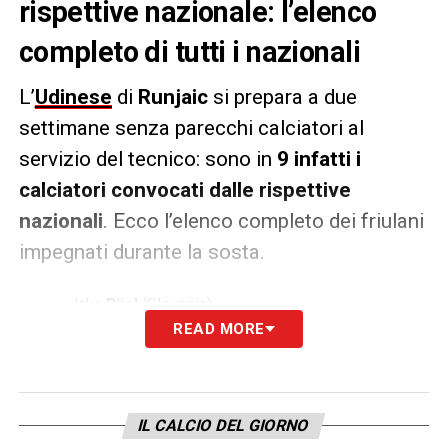
rispettive nazionale: l’elenco
completo di tutti i nazionali
L’
Udinese
di
Runjaic
si prepara a due
settimane senza parecchi calciatori al
servizio del tecnico: sono in
9 infatti i
calciatori convocati dalle rispettive
nazionali
. Ecco l’elenco completo dei friulani
impegnati durante la sosta.
Jaka
Bijol
(Slovenia)
READ MORE
Sandi
Lovric
(Slovenia)
Jesper
Karlstom
(Svezia)
Hassane
Kamara
(Costa d’Avorio)
IL CALCIO DEL GIORNO
Maduka
Okoye
(Nigeria)