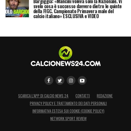
Bargiggia: «Mancini voleva solo la Nazionale. Vi
svelo cosa è successo davvero dietro le quinte
della FIGC. Campionato Primavera male del
calcio italiano» ESCLUSIVA e VIDEO
SCARICA L’APP DI CALCIO NEWS 24
CONTATTI
REDAZIONE
PRIVACY POLICY E TRATTAMENTO DEI DATI PERSONALI
INFORMATIVA ESTESA SUI COOKIE (COOKIE POLICY)
NETWORK SPORT REVIEW