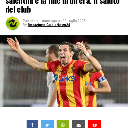
salentini è la fine di un’era. Il saluto
del club
Published
1 anno ago
on
29 Luglio 2025
By
Redazione CalcioNews24