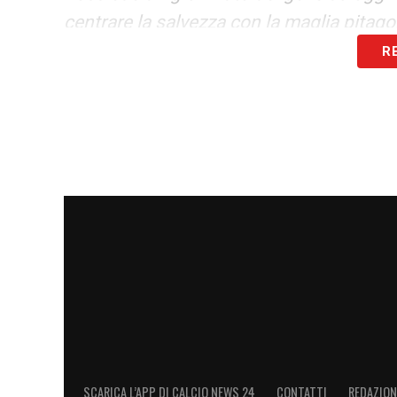
centrare la salvezza con la maglia pitago
R
Benvenuto nella famiglia rossoblù, Samu
LA PLAYLIST DELLE NOSTRE TOP NEW
SCARICA L’APP DI CALCIO NEWS 24
CONTATTI
REDAZION