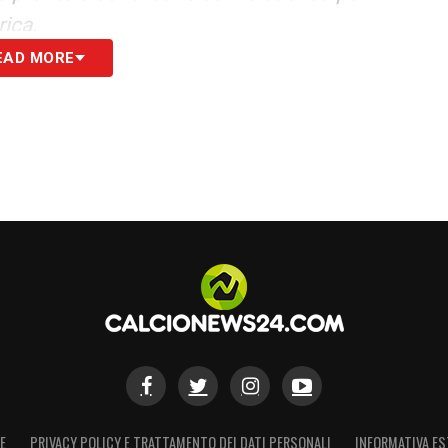
rica.
EAD MORE
el»
S
E
PRIVACY POLICY E TRATTAMENTO DEI DATI PERSONALI
INFORMATIVA ES