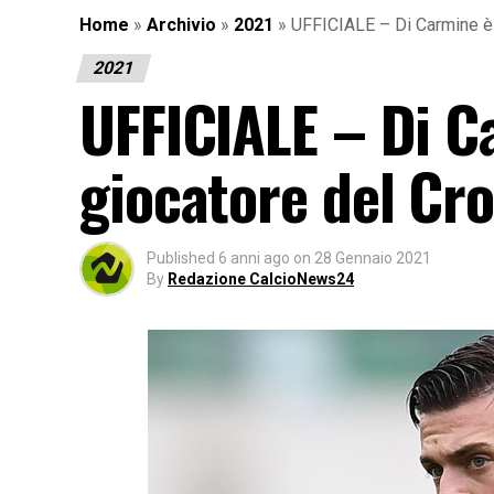
Home
»
Archivio
»
2021
»
UFFICIALE – Di Carmine è 
2021
UFFICIALE – Di C
giocatore del Cr
Published
6 anni ago
on
28 Gennaio 2021
By
Redazione CalcioNews24