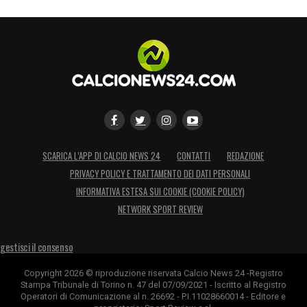
SCARICA L’APP DI CALCIO NEWS 24
CONTATTI
REDAZIONE
PRIVACY POLICY E TRATTAMENTO DEI DATI PERSONALI
INFORMATIVA ESTESA SUI COOKIE (COOKIE POLICY)
NETWORK SPORT REVIEW
gestisci il consenso
Copyright 2026 © riproduzione riservata Calcio News 24 -Registro
Stampa Tribunale di Torino n. 47 del 07/09/2021 - Iscritto al Registro
Operatori di Comunicazione al n. 26692 - P.I.11028660014 - Editore e