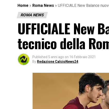
Home
»
Roma News
»
UFFICIALE New Balance nuovo
ROMA NEWS
UFFICIALE New B
tecnico della Ro
Published
5 anni ago
on
16 Febbraio 2021
By
Redazione CalcioNews24