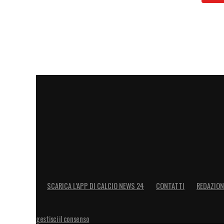
LA PLAYLIST DELLE NOSTRE TOP NEW
SCARICA L’APP DI CALCIO NEWS 24
CONTATTI
REDAZION
gestisci il consenso