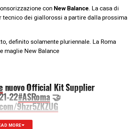
sponsorizzazione con
New Balance
. La casa di
 tecnico dei giallorossi a partire dalla prossima
tto, definito solamente pluriennale. La Roma
are maglie New Balance
e
nuovo Official Kit Supplier
021-22
#ASRoma
🤝
r.com/9hzr5ZKZUG
ASRoma)
February 16, 2021
EAD MORE