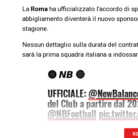
La
Roma
ha ufficializzato l’accordo di 
abbigliamento diventerà il nuovo sponsor
stagione.
Nessun dettaglio sulla durata del contra
sarà la prima squadra italiana a indoss
🟡 𝙉𝘽 🔴
UFFICIALE:
@NewBalanc
del Club a partire dal 2
@NBFootball
pic.twitte
— AS Roma (@Official
R