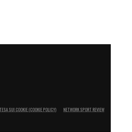
TESA SUI COOKIE (COOKIE POLICY)
NETWORK SPORT REVIEW