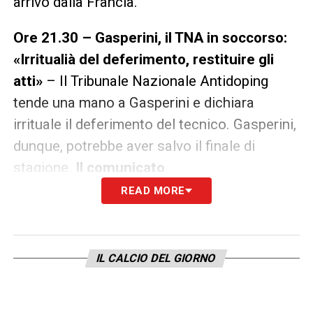
arrivo dalla Francia.
Ore 21.30 – Gasperini, il TNA in soccorso:
«Irritualià del deferimento, restituire gli
atti»
– Il Tribunale Nazionale Antidoping
tende una mano a Gasperini e dichiara
irrituale il deferimento del tecnico. Gasperini,
dunque, potrebbe aver salvo il finale di
stagione.
Il comunicato
READ MORE
Ore 19.00 – Verona-Bologna cambia data?
–
Possibile variazione per il match di Serie A
a causa dei playoff di B che vedono
IL CALCIO DEL GIORNO
coinvolto il Chievo.
Il comunicato ufficiale
Ore 18.00 – Nedved parla del futuro della