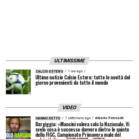
Juventus –
Il vicepresidente bianconero,
premiato con il Tapiro d’Oro di Striscia la
Notizia, ha commentato le voci su Pirlo e
Cristiano Ronaldo.
Le sue parole
Ore 17.00 – Roma di nuovo in campo –
I
giallorossi di Fonseca sono tornati al lavoro
ULTIMISSIME
in vista dell’Inter.
La situazione infortunati
1 ora ago
CALCIO ESTERO
Ultime notizie Calcio Estero: tutte le novità del
giorno provenienti da tutto il mondo
Ore 16.20 – Stangata per Foggia –
Il
direttore sportivo del Benevento è stato
squalificato e multato dopo lo scontro
VIDEO
verbale con Mazzoleni.
La sanzione
1 settimana ago
Alberto Petrosilli
HANNO DETTO
Bargiggia: «Mancini voleva solo la Nazionale. Vi
svelo cosa è successo davvero dietro le quinte
Ore 16.00 – Giudice Sportivo Serie A –
Sei
della FIGC. Campionato Primavera male del