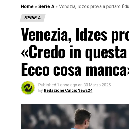
Home
»
Serie A
»
Venezia, Idzes prova a portare fid
SERIE A
Venezia, Idzes pr
«Credo in questa 
Ecco cosa manca
Published
1 anno ago
on
30 Marzo 2025
By
Redazione CalcioNews24