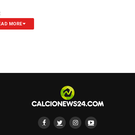
S
EAD MORE