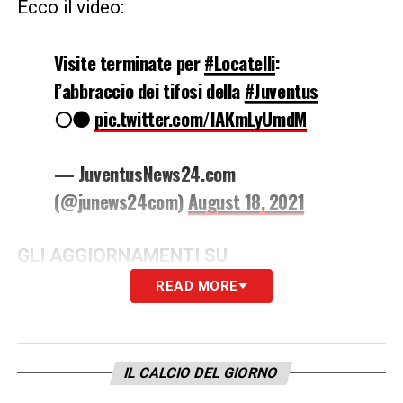
Ecco il video:
Visite terminate per
#Locatelli
:
l’abbraccio dei tifosi della
#Juventus
⚪️⚫️
pic.twitter.com/IAKmLyUmdM
— JuventusNews24.com
(@junews24com)
August 18, 2021
GLI AGGIORNAMENTI SU
JUVENTUSNEWS24
READ MORE
LA PLAYLIST DELLE NOSTRE TOP NEWS
IL CALCIO DEL GIORNO