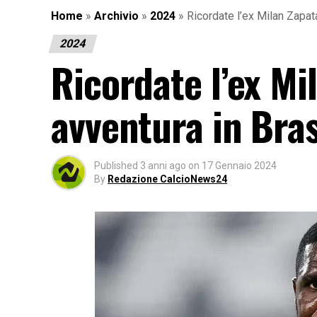
Home
»
Archivio
»
2024
»
Ricordate l’ex Milan Zapat
2024
Ricordate l’ex M
avventura in Bras
Published
3 anni ago
on
17 Gennaio 2024
By
Redazione CalcioNews24