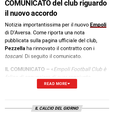
COMUNICATO del club riguardo
il nuovo accordo
Notizia importantissima per il nuovo
Empoli
di D’Aversa. Come riporta una nota
pubblicata sulla pagina ufficiale del club,
Pezzella
ha rinnovato il contratto con i
toscani
. Di seguito il comunicato.
IL COMUNICATO –
«
Empoli Football Club è
felice di annunciare di aver raggiunto
READ MORE
l’accordo con il calciatore Giuseppe Pezzella
per il prolungamento del contratto fino al 30
giugno 2026, con opzione per un’ulteriore
stagione
».
IL CALCIO DEL GIORNO