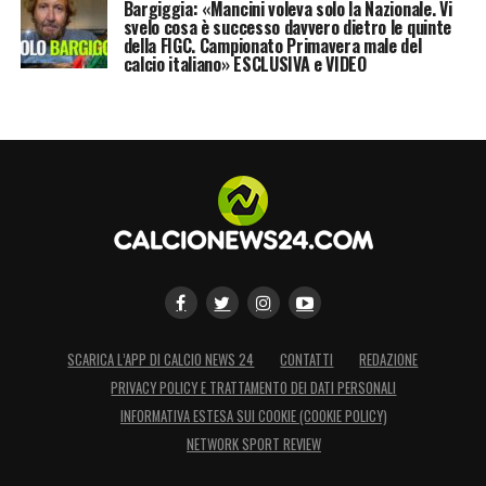
Bargiggia: «Mancini voleva solo la Nazionale. Vi
svelo cosa è successo davvero dietro le quinte
della FIGC. Campionato Primavera male del
calcio italiano» ESCLUSIVA e VIDEO
SCARICA L’APP DI CALCIO NEWS 24
CONTATTI
REDAZIONE
PRIVACY POLICY E TRATTAMENTO DEI DATI PERSONALI
INFORMATIVA ESTESA SUI COOKIE (COOKIE POLICY)
NETWORK SPORT REVIEW