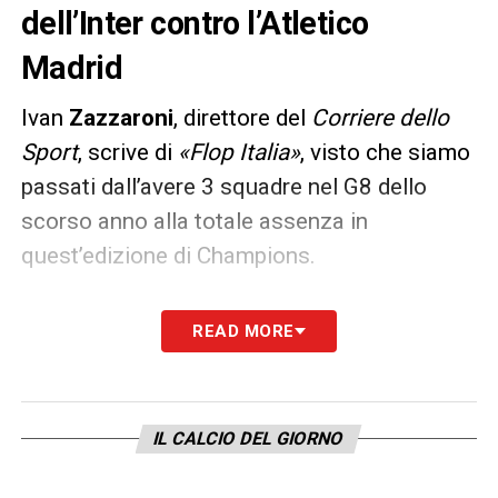
dell’Inter contro l’Atletico
Madrid
Ivan
Zazzaroni
, direttore del
Corriere dello
Sport
, scrive di
«Flop Italia»
, visto che siamo
passati dall’avere 3 squadre nel G8 dello
scorso anno alla totale assenza in
quest’edizione di Champions.
Duro il commento sulla sconfitta nerazzurra
READ MORE
al Wanda Metropolitano:
«Per settimane,
sull’onda dell’entusiasmo da assoluto
dominio nazionale, tanti si sono domandati
IL CALCIO DEL GIORNO
se l’
Inter
fosse (sia) la più forte d’Europa.
Alla prima occasione utile la Champions ha