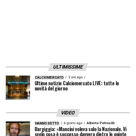
suonato la sveglia: la perfezione non è
ancora contemplata e la superiorità
definitiva è sempre più spesso un’illusione».
LA PLAYLIST DELLE NOSTRE TOP NEWS
ULTIMISSIME
2 ore ago
CALCIOMERCATO
Ultime notizie Calciomercato LIVE: tutte le
novità del giorno
VIDEO
6 giorni ago
Alberto Petrosilli
HANNO DETTO
Bargiggia: «Mancini voleva solo la Nazionale. Vi
svelo cosa è successo davvero dietro le quinte