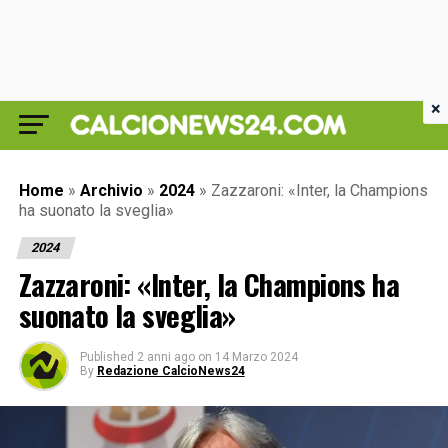
×
Home
»
Archivio
»
2024
»
Zazzaroni: «Inter, la Champions
ha suonato la sveglia»
2024
Zazzaroni: «Inter, la Champions ha
suonato la sveglia»
Published
2 anni ago
on
14 Marzo 2024
By
Redazione CalcioNews24