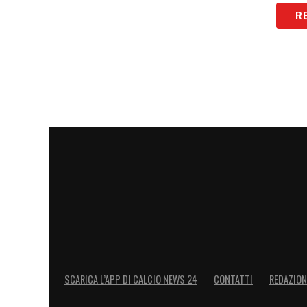
R
SCARICA L’APP DI CALCIO NEWS 24
CONTATTI
REDAZION