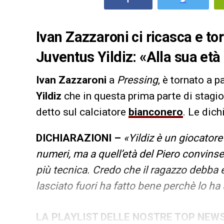
Ivan Zazzaroni ci ricasca e to
Juventus Yildiz: «Alla sua età
Ivan Zazzaroni
a
Pressing
, è tornato a 
Yildiz
che in questa prima parte di stagi
detto sul calciatore
bianconero
. Le dich
DICHIARAZIONI –
«Yildiz è un giocator
numeri, ma a quell’età del Piero convin
più tecnica. Credo che il ragazzo debba 
lasciato fuori ha fatto bene perchè lo ha
LA PLAYLIST DELLE NOSTRE TOP NEW