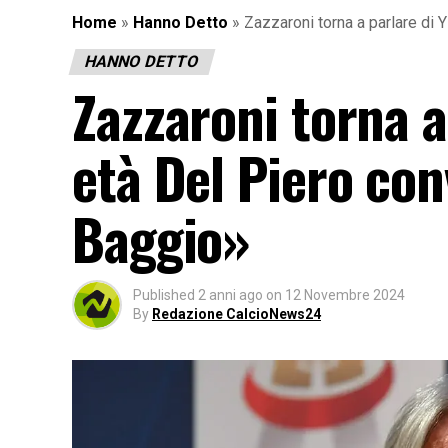
Home
»
Hanno Detto
»
Zazzaroni torna a parlare di 
HANNO DETTO
Zazzaroni torna a 
età Del Piero con
Baggio»
Published
2 anni ago
on
12 Novembre 2024
By
Redazione CalcioNews24