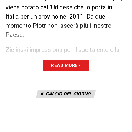
viene notato dall’Udinese che lo porta in
Italia per un provino nel 2011. Da quel
momento Piotr non lascerà più il nostro
Paese.
Zieliński impressiona per il suo talento e la
sua tecnica: dopo un anno in Primavera il
READ MORE
tecnico Francesco Guidolin decide di
aggregarlo alla prima squadra friulana, con la
quale disputa 20 partite in due stagioni tra il
IL CALCIO DEL GIORNO
2012 e il 2014, anno in cui viene mandato in
prestito all’Empoli.
Le due annate in Toscana sono ricche di
successi e soddisfazioni: Zieliński trova