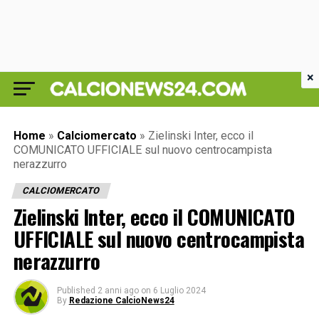
×
Home
»
Calciomercato
»
Zielinski Inter, ecco il
COMUNICATO UFFICIALE sul nuovo centrocampista
nerazzurro
CALCIOMERCATO
Zielinski Inter, ecco il COMUNICATO
UFFICIALE sul nuovo centrocampista
nerazzurro
Published
2 anni ago
on
6 Luglio 2024
By
Redazione CalcioNews24