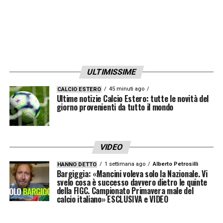
continuità di impiego e rendimento,
diventando un perno dell’Empoli che arriva
10° nella Serie A 2015/16.
Piotr attira le attenzioni di tantissimi grandi
ULTIMISSIME
club: si trasferisce così al Napoli nell’estate
45 minuti ago
CALCIO ESTERO
2016, dove ritrova Maurizio Sarri, l’allenatore
Ultime notizie Calcio Estero: tutte le novità del
giorno provenienti da tutto il mondo
che lo aveva valorizzato nel suo primo
campionato ad Empoli. Con i partenopei
diventa presto uno dei migliori
VIDEO
centrocampisti della Serie A: in maglia
1 settimana ago
Alberto Petrosilli
HANNO DETTO
Bargiggia: «Mancini voleva solo la Nazionale. Vi
azzurra gioca complessivamente 364
svelo cosa è successo davvero dietro le quinte
partite, segna 51 gol e colleziona 64
della FIGC. Campionato Primavera male del
calcio italiano» ESCLUSIVA e VIDEO
presenze in Champions League.