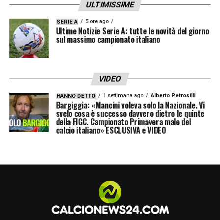
ULTIMISSIME
ha intrapreso il percorso da allenatore
partendo dal
settore giovanile del Milan
.
5 ore ago
SERIE A
Ultime Notizie Serie A: tutte le novità del giorno
sul massimo campionato italiano
Ha, poi, assunto l’incarico di tecnico della
Primavera del Milan
, con cui ha conquistato
risultati di assoluto rilievo, portando la
VIDEO
squadra a disputare la
semifinale di UEFA
1 settimana ago
Alberto Petrosilli
HANNO DETTO
Bargiggia: «Mancini voleva solo la Nazionale. Vi
Youth League nella stagione 2022-23
e la
svelo cosa è successo davvero dietro le quinte
della FIGC. Campionato Primavera male del
finale nella stagione successiva
.
calcio italiano» ESCLUSIVA e VIDEO
Nella stagione
2024-2025
ha fatto il suo
esordio alla guida di una
Prima Squadra
sulla panchina della
Ternana
.
Nello scorso campionato Abate, alla sua
prima esperienza in
Serie B
, è stato