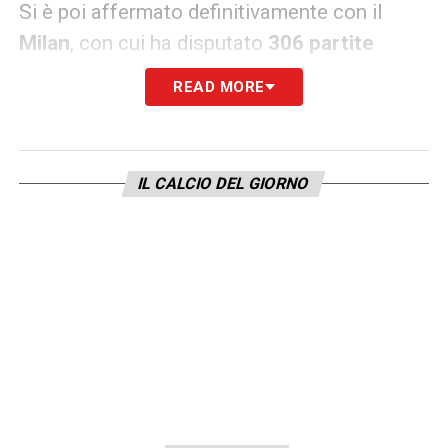
Si è poi affermato definitivamente con il
Milan
, con cui ha disputato
306 partite
ufficiali
e segnato
3 gol
, conquistando
uno
READ MORE
Scudetto
e
due Supercoppe Italiane
.
Vanta, inoltre,
22 presenze e un gol con la
IL CALCIO DEL GIORNO
Nazionale Italiana maggiore
, con la quale ha
raggiunto il
secondo posto all’Europeo del
2012
e il
bronzo alla Confederations Cup
del 2013
.
La carriera da allenatore e la
crescita in panchina
Conclusa la carriera da calciatore, nel
2021