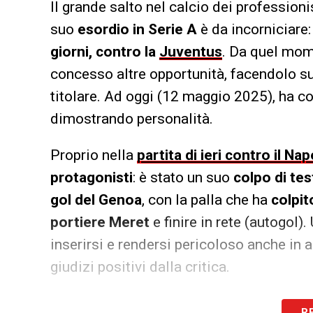
Il grande salto nel calcio dei professioni
suo
esordio in Serie A
è da incorniciare:
giorni, contro la
Juventus
. Da quel mom
concesso altre opportunità, facendolo su
titolare. Ad oggi (12 maggio 2025), ha c
dimostrando personalità.
Proprio nella
partita di ieri contro il Nap
protagonisti
: è stato un suo
colpo di tes
gol del Genoa
, con la palla che ha
colpit
portiere Meret
e finire in rete (autogol)
inserirsi e rendersi pericoloso anche in 
giudizi positivi dalla critica.
Il Futuro è Suo: Un Gioiello Blind
R