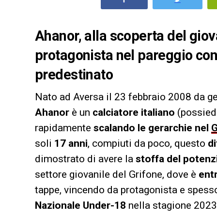
Ahanor, alla scoperta del gio
protagonista nel pareggio cont
predestinato
Nato ad Aversa il 23 febbraio 2008 da gen
Ahanor
è un
calciatore italiano
(possiede
rapidamente
scalando le gerarchie nel
soli
17 anni
, compiuti da poco, questo
d
dimostrato di avere la
stoffa del poten
settore giovanile del Grifone, dove è
entr
tappe, vincendo da protagonista e spess
Nazionale Under-18
nella stagione 202