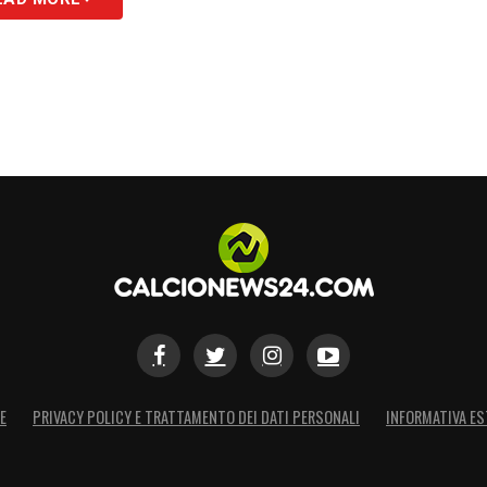
n è passato inosservato
, attirando già
d europei
. Il Genoa, consapevole di avere tra le
d’anticipo, prolungando il suo
contratto fino al
le speranze dei tifosi rossoblù, che vedono in
lla squadra
e, perché no, del
calcio italiano
. La
e apprendistato, ma le premesse per una carriera
S
E
PRIVACY POLICY E TRATTAMENTO DEI DATI PERSONALI
INFORMATIVA ES