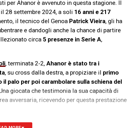
sti per Ahanor è avvenuto in questa stagione. Il
 il 28 settembre 2024, a soli
16 anni e 217
ento, il tecnico del Genoa
Patrick Vieira
, gli ha
bentrare e dandogli anche la chance di partire
ollezionato circa
5 presenze in Serie A
,
oli
, terminata 2-2,
Ahanor è stato tra i
ta
, su cross dalla destra, a propiziare il
primo
o il palo per poi carambolare sulla schiena del
. Una giocata che testimonia la sua capacità di
area avversaria, ricevendo per questa prestazione
ato dal Genoa
EAD MORE