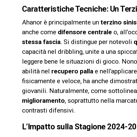
Caratteristiche Tecniche: Un Ter
Ahanor è principalmente un
terzino sini
anche come
difensore centrale
o, all’o
stessa fascia
. Si distingue per notevoli
q
capacità nel dribbling, unite a una spicc
leggere bene le situazioni di gioco. Non
abilità nel
recupero palla
e nell’applicar
fisicamente e veloce, ha anche dimostrat
giovanili. Naturalmente, come sottolinean
miglioramento
, soprattutto nella marcat
contrasti difensivi.
L’Impatto sulla Stagione 2024-202