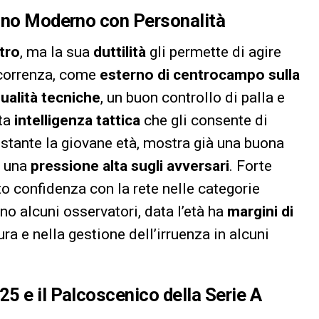
zino Moderno con Personalità
stro
, ma la sua
duttilità
gli permette di agire
ccorrenza, come
esterno di centrocampo sulla
ualità tecniche
, un buon controllo di palla e
ata
intelligenza tattica
che gli consente di
ostante la giovane età, mostra già una buona
e una
pressione alta sugli avversari
. Forte
o confidenza con la rete nelle categorie
o alcuni osservatori, data l’età ha
margini di
ura e nella gestione dell’irruenza in alcuni
5 e il Palcoscenico della Serie A