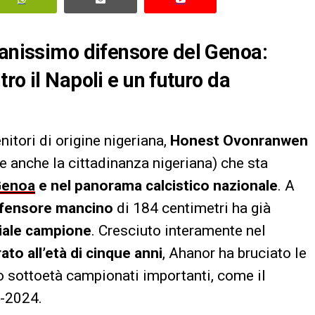
vanissimo difensore del Genoa:
ro il Napoli e un futuro da
itori di origine nigeriana,
Honest Ovonranwen
 anche la cittadinanza nigeriana) che sta
Genoa
e nel panorama calcistico nazionale
. A
ifensore mancino
di 184 centimetri ha già
ziale campione
. Cresciuto interamente nel
ato all’età di cinque anni
, Ahanor ha bruciato le
o sottoetà campionati importanti, come il
3-2024.