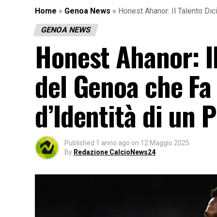
Home
»
Genoa News
»
Honest Ahanor: Il Talento Dic
GENOA NEWS
Honest Ahanor: I
del Genoa che Fa 
d’Identità di un 
Published
1 anno ago
on
12 Maggio 2025
By
Redazione CalcioNews24