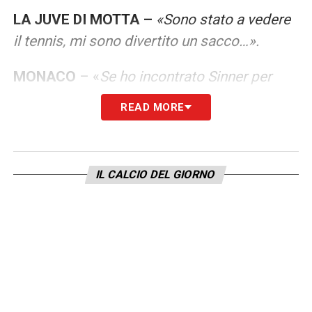
LA JUVE DI MOTTA –
«Sono stato a vedere
il tennis, mi sono divertito un sacco…».
MONACO
– «
Se ho incontrato Sinner per
trovare un posto al Monaco? No, Jannik è un
READ MORE
grande giocatore e un ottimo ragazzo
»
PREMIER LEAGUE –
«C’era la Manica, il
IL CALCIO DEL GIORNO
mare di mezzo… mi mancavano i braccioli
per nuotare fino a là».
LA PLAYLIST DELLE NOSTRE TOP NEWS