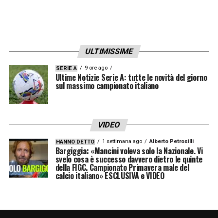
e collaboratori. È questa la carta che
starebbe utilizzando l’allenatore nella
trattativa. Una mossa che ha inevitabilmente
rallentato tutti i passaggi successivi.
ULTIMISSIME
9 ore ago
SERIE A
Ultime Notizie Serie A: tutte le novità del giorno
sul massimo campionato italiano
VIDEO
1 settimana ago
Alberto Petrosilli
HANNO DETTO
Bargiggia: «Mancini voleva solo la Nazionale. Vi
svelo cosa è successo davvero dietro le quinte
della FIGC. Campionato Primavera male del
calcio italiano» ESCLUSIVA e VIDEO
Il Napoli attende il via libera per Allegri (Screen Youtube
Dazn) – Calcionews24.com