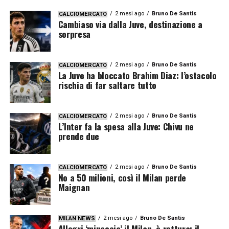
2 mesi ago
Bruno De Santis
CALCIOMERCATO
Cambiaso via dalla Juve, destinazione a
sorpresa
2 mesi ago
Bruno De Santis
CALCIOMERCATO
La Juve ha bloccato Brahim Diaz: l’ostacolo
rischia di far saltare tutto
2 mesi ago
Bruno De Santis
CALCIOMERCATO
L’Inter fa la spesa alla Juve: Chivu ne
prende due
2 mesi ago
Bruno De Santis
CALCIOMERCATO
No a 50 milioni, così il Milan perde
Maignan
2 mesi ago
Bruno De Santis
MILAN NEWS
Allegri ‘minaccia’ il Milan, è rottura: il