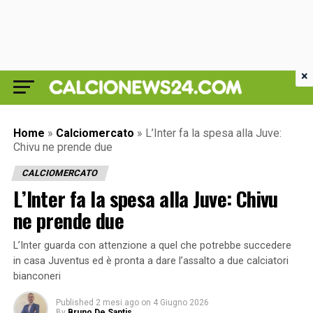
×
Home
»
Calciomercato
»
L’Inter fa la spesa alla Juve:
Chivu ne prende due
CALCIOMERCATO
L’Inter fa la spesa alla Juve: Chivu
ne prende due
L’Inter guarda con attenzione a quel che potrebbe succedere
in casa Juventus ed è pronta a dare l’assalto a due calciatori
bianconeri
Published
2 mesi ago
on
4 Giugno 2026
By
Bruno De Santis