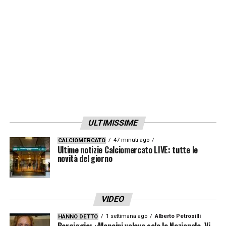
del campionato e, nonostante i problemi
fisici che hanno rallentato il suo percorso
negli ultimi mesi, continua a godere di una
reputazione molto alta sul mercato
internazionale.
ULTIMISSIME
47 minuti ago
CALCIOMERCATO
Ultime notizie Calciomercato LIVE: tutte le
novità del giorno
VIDEO
1 settimana ago
Alberto Petrosilli
HANNO DETTO
Inter, tentazione Bremer e Cambiaso (Instagram Andrea