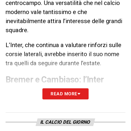
centrocampo. Una versatilità che nel calcio
moderno vale tantissimo e che
inevitabilmente attira l’interesse delle grandi
squadre.
L’Inter, che continua a valutare rinforzi sulle
corsie laterali, avrebbe inserito il suo nome
tra quelli da seguire durante l’estate.
Bremer e Cambiaso: l’Inter
pensa al doppio colpo
READ MORE
L’altro profilo osservato con interesse
sarebbe Gleison
Bremer
. Il brasiliano
rappresenta uno dei difensori più affidabili
IL CALCIO DEL GIORNO