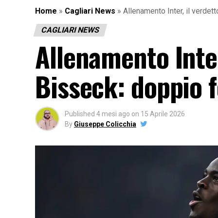
Home
»
Cagliari News
»
Allenamento Inter, il verdett
CAGLIARI NEWS
Allenamento Inter
Bisseck: doppio f
Published
4 mesi ago
on
15 Aprile 2026
By
Giuseppe Colicchia