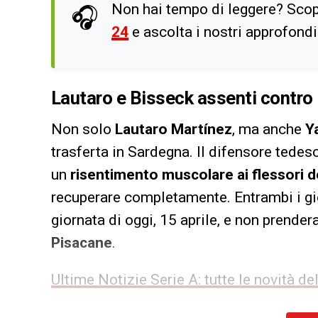
Non hai tempo di leggere? Scop
🎧
24
e ascolta i nostri approfond
Lautaro e Bisseck
assenti contro i
Non solo
Lautaro Martínez
, ma anche
Y
trasferta in Sardegna. Il difensore tedesc
un
risentimento muscolare ai flessori d
recuperare completamente. Entrambi i gio
giornata di oggi, 15 aprile, e non prender
Pisacane
.
Ultime Notizie Serie A: tutte le novità 
Per il resto, l’
Inter
ha lavorato in gruppo,