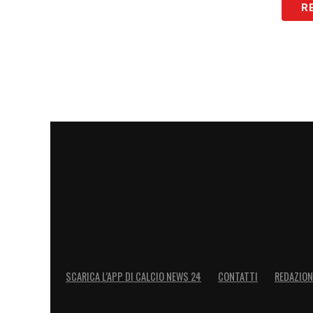
R
giocatori disponibili. Nonostante le ass
avrà comunque a disposizione un gruppo c
Quando rientra
Lautaro Martínez
?
Per quanto riguarda il capitano,
Lautaro 
contro il
Torino
. Il suo infortunio al sol
settimane, e dopo aver saltato la sfida c
il
Cagliari
o in
Coppa Italia
. Il rientro è 
partita fondamentale per le ambizioni sc
Con queste assenze,
Chivu
dovrà fare af
qualità del gioco, mentre la squadra cont
SCARICA L’APP DI CALCIO NEWS 24
CONTATTI
REDAZION
classifica.