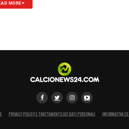
EAD MORE
enze di
Martínez
e
Bisseck
, il tecnico rumeno
he ha dimostrato solidità nelle ultime uscite.
Martínez
, l’obiettivo è recuperarlo per la gara
eo lo ha tenuto lontano dai campi per diverse
on il
Como
, non sarà presente nemmeno contro
previsto quindi per la sfida contro il Torino, una
udetto dell’
Inter
.
fidamento sulle alternative per mantenere alta la
inua la sua corsa verso la parte alta della
E
PRIVACY POLICY E TRATTAMENTO DEI DATI PERSONALI
INFORMATIVA ES