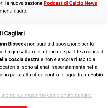
ri la nuova sezione
Podcast di Calcio News
imenti audio.
l Cagliari
ann Bisseck
non sarà a disposizione per la
o ha già saltato le ultime due partite a causa di
ella coscia destra
e non è ancora riuscito a
catori si sono allenati separatamente nella
anno parte alla sfida contro la squadra di
Fabio
del giorno sul massimo campionato italiano
 e
Chivu
ha potuto contare su tutti gli altri