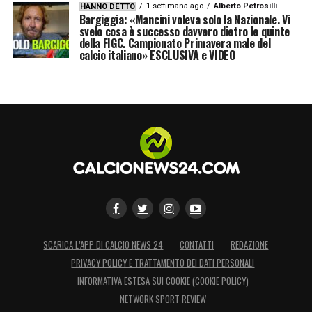
1 settimana ago
Alberto Petrosilli
HANNO DETTO
Bargiggia: «Mancini voleva solo la Nazionale. Vi
svelo cosa è successo davvero dietro le quinte
della FIGC. Campionato Primavera male del
calcio italiano» ESCLUSIVA e VIDEO
SCARICA L’APP DI CALCIO NEWS 24
CONTATTI
REDAZIONE
PRIVACY POLICY E TRATTAMENTO DEI DATI PERSONALI
INFORMATIVA ESTESA SUI COOKIE (COOKIE POLICY)
NETWORK SPORT REVIEW