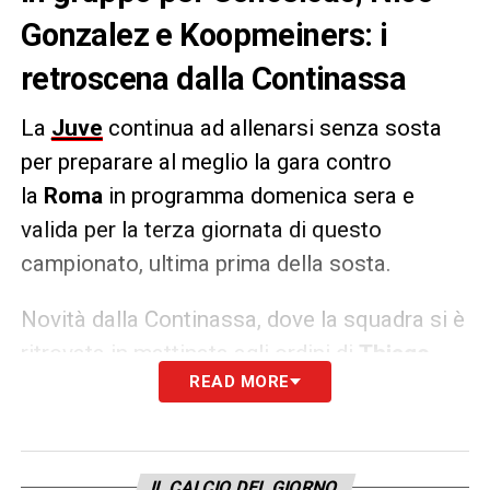
Gonzalez e Koopmeiners: i
retroscena dalla Continassa
La
Juve
continua ad allenarsi senza sosta
per preparare al meglio la gara contro
la
Roma
in programma domenica sera e
valida per la terza giornata di questo
campionato, ultima prima della sosta.
Novità dalla Continassa, dove la squadra si è
ritrovata in mattinata agli ordini di
Thiago
READ MORE
Motta
. Il tecnico ha finalmente potuto
contare anche sui nuovi acquisti:
Conceicao,
Nico Gonzalez e Koopmeiners
hanno infatti
lavorato con il resto del gruppo.
IL CALCIO DEL GIORNO