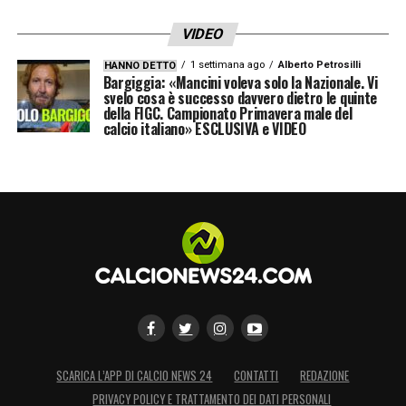
VIDEO
1 settimana ago
Alberto Petrosilli
HANNO DETTO
Bargiggia: «Mancini voleva solo la Nazionale. Vi
svelo cosa è successo davvero dietro le quinte
della FIGC. Campionato Primavera male del
calcio italiano» ESCLUSIVA e VIDEO
SCARICA L’APP DI CALCIO NEWS 24
CONTATTI
REDAZIONE
PRIVACY POLICY E TRATTAMENTO DEI DATI PERSONALI