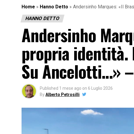
Home
»
Hanno Detto
»
Andersinho Marques: «Il Bras
HANNO DETTO
Andersinho Marque
propria identità.
Su Ancelotti…» 
Published
1 mese ago
on
6 Luglio 2026
By
Alberto Petrosilli