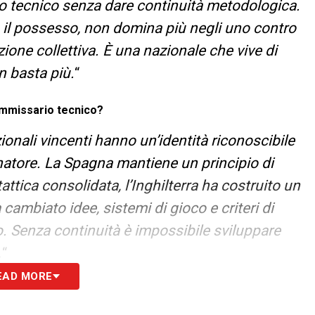
 tecnico senza dare continuità metodologica.
o il possesso, non domina più negli uno contro
one collettiva. È una nazionale che vive di
n basta più.
“
ommissario tecnico?
onali vincenti hanno un’identità riconoscibile
natore. La Spagna mantiene un principio di
tattica consolidata, l’Inghilterra ha costruito un
 cambiato idee, sistemi di gioco e criteri di
. Senza continuità è impossibile sviluppare
.
“
EAD MORE