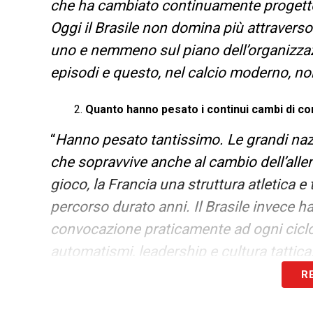
che ha cambiato continuamente progetto
Oggi il Brasile non domina più attravers
uno e nemmeno sul piano dell’organizzazi
episodi e questo, nel calcio moderno, no
Quanto hanno pesato i continui cambi di c
“
Hanno pesato tantissimo. Le grandi nazi
che sopravvive anche al cambio dell’alle
gioco, la Francia una struttura atletica e 
percorso durato anni. Il Brasile invece ha
convocazione praticamente ad ogni ciclo
automatismi, leadership e cultura tattica
R
L’eredità di Neymar?