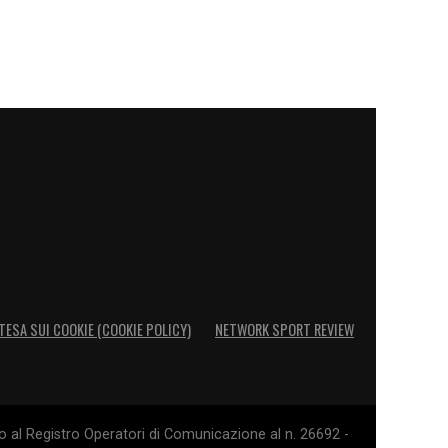
TESA SUI COOKIE (COOKIE POLICY)
NETWORK SPORT REVIEW
o al Registro Operatori di Comunicazione al n. 26692 -