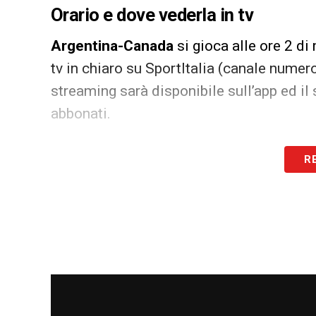
Orario e dove vederla in tv
Argentina-Canada
si gioca alle ore 2 di
tv in chiaro su SportItalia (canale numero
streaming sarà disponibile sull’app ed il s
abbonati.
LA PLAYLIST DELLE NOSTRE TOP NEW
R