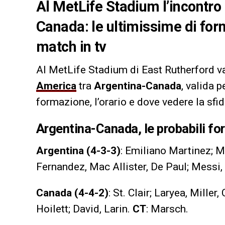
Al MetLife Stadium l’incontr
Canada: le ultimissime di form
match in tv
Al MetLife Stadium di East Rutherford va
America
tra
Argentina-Canada
, valida 
formazione, l’orario e dove vedere la sfid
Argentina-Canada, le probabili f
Argentina (4-3-3)
:
Emiliano Martinez; M
Fernandez, Mac Allister, De Paul; Messi
Canada (4-4-2)
: St. Clair; Laryea, Mille
Hoilett; David, Larin.
CT
: Marsch.