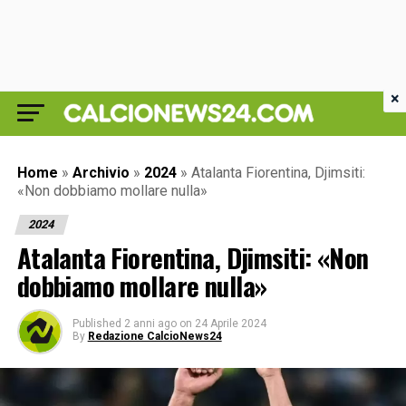
×
Home
»
Archivio
»
2024
»
Atalanta Fiorentina, Djimsiti:
«Non dobbiamo mollare nulla»
2024
Atalanta Fiorentina, Djimsiti: «Non
dobbiamo mollare nulla»
Published
2 anni ago
on
24 Aprile 2024
By
Redazione CalcioNews24