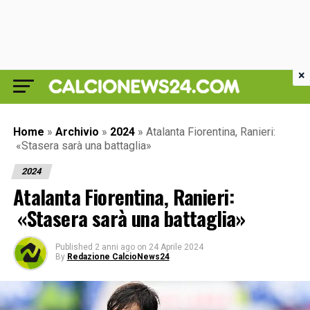
×
Home
»
Archivio
»
2024
»
Atalanta Fiorentina, Ranieri:
«Stasera sarà una battaglia»
2024
Atalanta Fiorentina, Ranieri:
«Stasera sarà una battaglia»
Published
2 anni ago
on
24 Aprile 2024
By
Redazione CalcioNews24