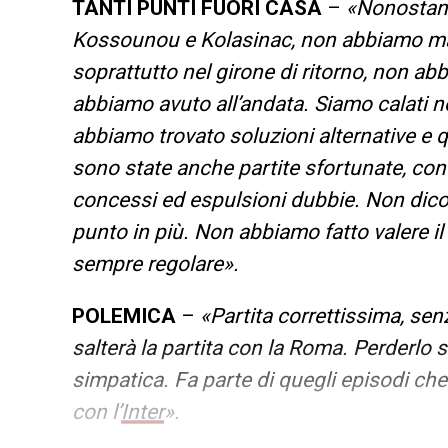
TANTI PUNTI FUORI CASA
–
«Nonostante
Kossounou e Kolasinac, non abbiamo mai 
soprattutto nel girone di ritorno, non ab
abbiamo avuto all’andata. Siamo calati n
abbiamo trovato soluzioni alternative e q
sono state anche partite sfortunate, con
concessi ed espulsioni dubbie. Non dico
punto in più. Non abbiamo fatto valere il 
sempre regolare».
POLEMICA
–
«Partita correttissima, sen
salterà la partita con la Roma. Perderlo 
simpatica. Fa parte di quegli episodi c
con l’
Inter
».