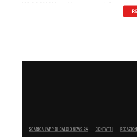
KOSSONOU
–
«Ha avuto un infortunio m
R
Combatte con una ripresa, al meglio lo a
LA PLAYLIST DELLE NOSTRE TOP NEW
SCARICA L’APP DI CALCIO NEWS 24
CONTATTI
REDAZION