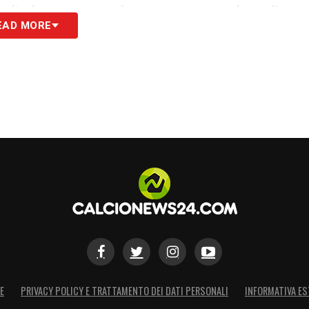
olto lungo, non può essere sempre al meglio.
EAD MORE
vremo all’inizio del prossimo campionato».
S
E
PRIVACY POLICY E TRATTAMENTO DEI DATI PERSONALI
INFORMATIVA ES