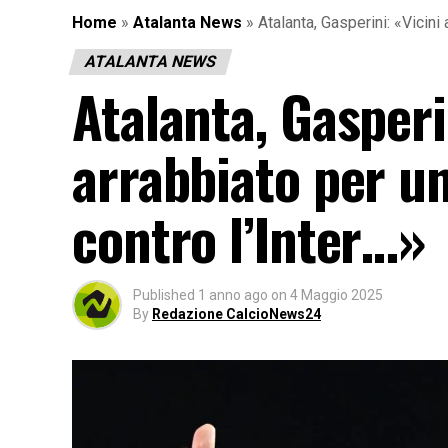
Home
»
Atalanta News
»
Atalanta, Gasperini: «Vicini
ATALANTA NEWS
Atalanta, Gasperin
arrabbiato per un
contro l’Inter…»
Published
1 anno ago
on
4 Maggio 2025
By
Redazione CalcioNews24