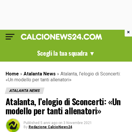
×
Scegli la tua squadra ▼
Home
»
Atalanta News
»
Atalanta, l’elogio di Sconcerti:
«Un modello per tanti allenatori»
ATALANTA NEWS
Atalanta, l’elogio di Sconcerti: «Un
modello per tanti allenatori»
Published
5 anni ago
on
3 Novembre 2021
By
Redazione CalcioNews24