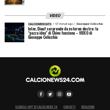
VIDEO
57 minuti ago
Giuseppe Colicchia
CALCIOMERCATO
Inter, Diouf sorprende da esterno destro: la
“pazza idea” di Chivu funziona – VIDEO di
Giuseppe Colicchia
SCARICA L’APP DI CALCIO NEWS 24
CONTATTI
REDAZIONE