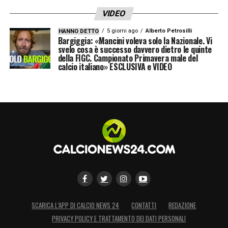
VIDEO
5 giorni ago
Alberto Petrosilli
HANNO DETTO
Bargiggia: «Mancini voleva solo la Nazionale. Vi
svelo cosa è successo davvero dietro le quinte
della FIGC. Campionato Primavera male del
calcio italiano» ESCLUSIVA e VIDEO
SCARICA L’APP DI CALCIO NEWS 24
CONTATTI
REDAZIONE
PRIVACY POLICY E TRATTAMENTO DEI DATI PERSONALI