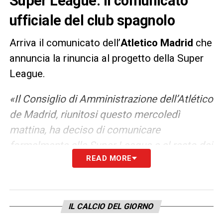
Super League: il comunicato
ufficiale del club spagnolo
Arriva il comunicato dell’
Atletico Madrid
che
annuncia la rinuncia al progetto della Super
League.
«Il Consiglio di Amministrazione dell’Atlético
de Madrid, riunitosi questo mercoledì
mattina, ha deciso di comunicare
formalmente alla Super League e al resto dei
READ MORE
club fondatori la propria decisione di non
ufficializzare definitivamente la propria
adesione al progetto. L’Atlético de Madrid
ha deciso lunedì scorso di aderire a questo
IL CALCIO DEL GIORNO
progetto in risposta a circostanze che oggi