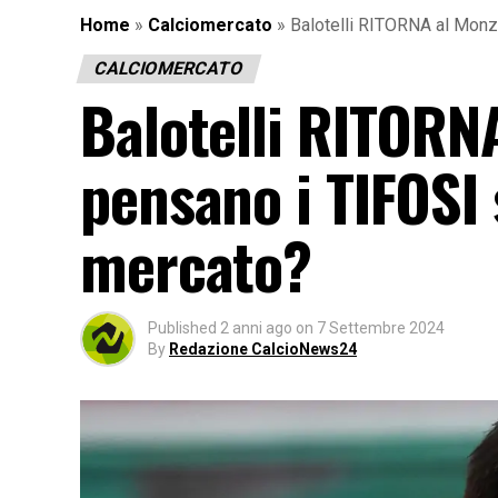
Home
»
Calciomercato
»
Balotelli RITORNA al Monz
CALCIOMERCATO
Balotelli RITORN
pensano i TIFOSI
mercato?
Published
2 anni ago
on
7 Settembre 2024
By
Redazione CalcioNews24