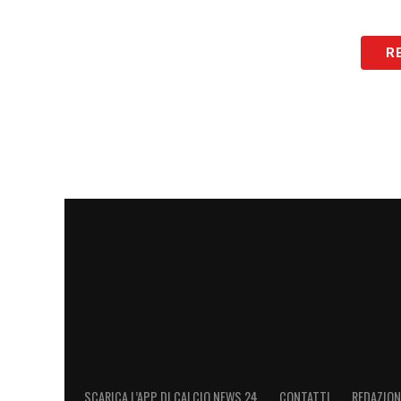
R
SCARICA L’APP DI CALCIO NEWS 24
CONTATTI
REDAZION