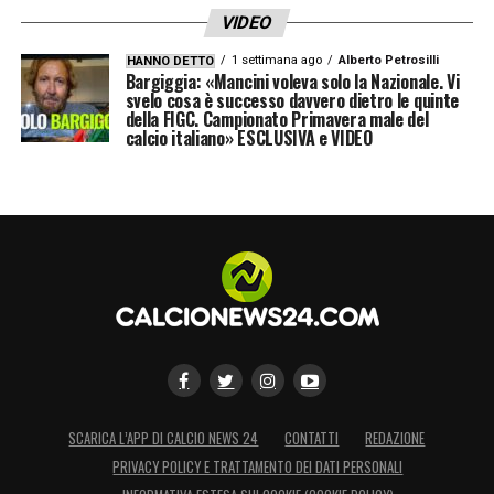
VIDEO
1 settimana ago
Alberto Petrosilli
HANNO DETTO
Bargiggia: «Mancini voleva solo la Nazionale. Vi
svelo cosa è successo davvero dietro le quinte
della FIGC. Campionato Primavera male del
calcio italiano» ESCLUSIVA e VIDEO
SCARICA L’APP DI CALCIO NEWS 24
CONTATTI
REDAZIONE
PRIVACY POLICY E TRATTAMENTO DEI DATI PERSONALI