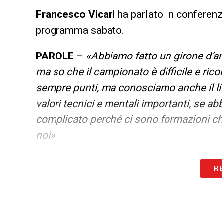
Francesco Vicari
ha parlato in conferenz
programma sabato.
PAROLE
–
«Abbiamo fatto un girone d’and
ma so che il campionato è difficile e ric
sempre punti, ma conosciamo anche il li
valori tecnici e mentali importanti, se a
complicato perché ci sono formazioni che
noi»
.
LA PLAYLIST DELLE NOSTRE TOP NEW
R