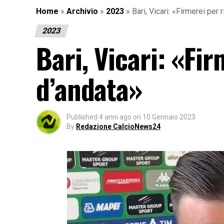
Home
»
Archivio
»
2023
»
Bari, Vicari: «Firmerei per 
2023
Bari, Vicari: «Fir
d’andata»
Published
4 anni ago
on
10 Gennaio 2023
By
Redazione CalcioNews24