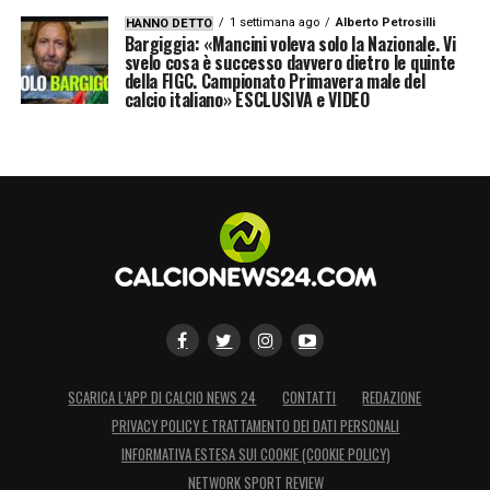
1 settimana ago
Alberto Petrosilli
HANNO DETTO
Bargiggia: «Mancini voleva solo la Nazionale. Vi
svelo cosa è successo davvero dietro le quinte
della FIGC. Campionato Primavera male del
calcio italiano» ESCLUSIVA e VIDEO
SCARICA L’APP DI CALCIO NEWS 24
CONTATTI
REDAZIONE
PRIVACY POLICY E TRATTAMENTO DEI DATI PERSONALI
INFORMATIVA ESTESA SUI COOKIE (COOKIE POLICY)
NETWORK SPORT REVIEW