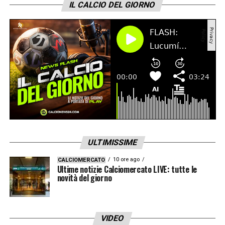
IL CALCIO DEL GIORNO
molto forti e veloci, ma anche noi abbiamo
qualche qualità
»
LA PLAYLIST DELLE NOSTRE TOP NEWS
ULTIMISSIME
10 ore ago
CALCIOMERCATO
Ultime notizie Calciomercato LIVE: tutte le
novità del giorno
VIDEO