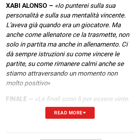
XABI ALONSO –
«Io punterei sulla sua
personalità e sulla sua mentalità vincente.
L’aveva già quando era un giocatore. Ma
anche come allenatore ce la trasmette, non
solo in partita ma anche in allenamento. Ci
dà sempre istruzioni su come vincere le
partite, su come rimanere calmi anche se
stiamo attraversando un momento non
molto positivo
»
FINALE –
«Le finali sono lì per essere vinte.
Le squadre italiane sono sempre speciali e
READ MORE
forti in difesa. L’Atalanta è ancora più
specializzata in questo. Ci saranno molti uno
contro uno in campo. Loro sono fisicamente