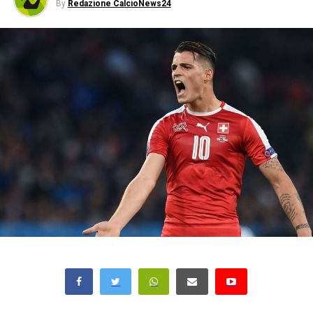
By
Redazione CalcioNews24