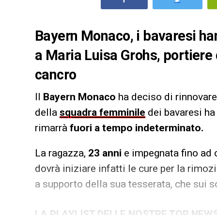
Bayern Monaco, i bavaresi han
a Maria Luisa Grohs, portiere
cancro
Il
Bayern Monaco
ha deciso di rinnovare 
della
squadra femminile
dei bavaresi ha 
rimarrà
fuori a tempo indeterminato.
La ragazza,
23 anni
e impegnata fino ad 
dovrà iniziare infatti le cure per la rimo
a supporto della sua tesserata, che sui s
LA PLAYLIST DELLE NOSTRE TOP NEW