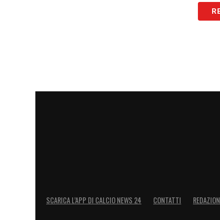
R
SCARICA L’APP DI CALCIO NEWS 24
CONTATTI
REDAZION