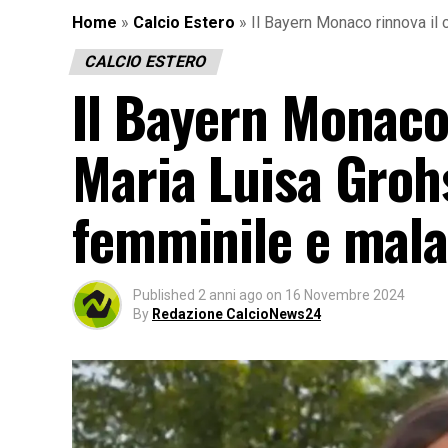
Home
»
Calcio Estero
»
Il Bayern Monaco rinnova il 
CALCIO ESTERO
Il Bayern Monaco 
Maria Luisa Grohs
femminile e mala
Published
2 anni ago
on
16 Novembre 2024
By
Redazione CalcioNews24