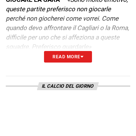
queste partite preferisco non giocarle
perché non giocherei come vorrei. Come
quando devo affrontare il Cagliari o la Roma,
difficile per uno che si affeziona a queste
squadre. Preferisco guardarle»
READ MORE
ITALIA –
«
Mi piace che chi entra fa la
differenza: Pessina, Chiesa e Belotti sono
stati decisivi agli ottavi. Contro l’Austria si è
IL CALCIO DEL GIORNO
giocato con la testa giusta»
DIFFERENZE –
«
Il Belgio ha più individualità,
Martinez conta su Lukaku, De Bruyne e gli
Hazard: sempre se recuperano. Sarebbe una
grave perdita per il Belgio, la stanno vivendo