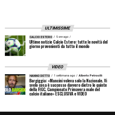
con molta pressione»
LUKAKU –
«
Un professionista serissimo,
sgarra quando è in vacanza ma prima delle
ULTIMISSIME
partite non sbaglia niente»
5 ore ago
CALCIO ESTERO
Ultime notizie Calcio Estero: tutte le novità del
giorno provenienti da tutto il mondo
FLORENZI –
«
Non ho sentito Ale, ma
sicuramente avrà il broncio perchè sta
recuperando dall’infortunio e lui vuole
VIDEO
giocare»
1 settimana ago
Alberto Petrosilli
HANNO DETTO
Bargiggia: «Mancini voleva solo la Nazionale. Vi
svelo cosa è successo davvero dietro le quinte
LA PLAYLIST DELLE NOSTRE TOP NEWS
della FIGC. Campionato Primavera male del
calcio italiano» ESCLUSIVA e VIDEO