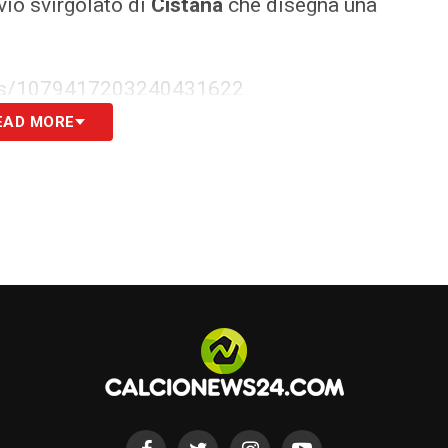
nvio svirgolato di
Cistana
che disegna una
tatus/1079417203240431622
EAD MORE
tatus/1079415620242944000
S