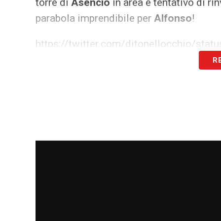
torre di
Asencio
in area e tentativo di ri
parabola imprendibile per
Alfonso
!
https://twitter.com/ditonellocchio/s
R
https://twitter.com/ditonellocchio/s
LA PLAYLIST DELLE NOSTRE TOP NEW