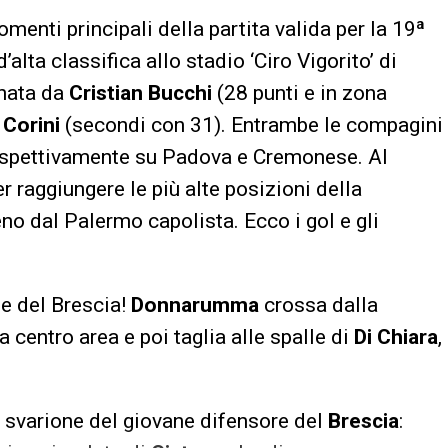
momenti principali della partita valida per la 19ª
d’alta classifica allo stadio ‘Ciro Vigorito’ di
enata da
Cristian Bucchi
(28 punti e in zona
Corini
(secondi con 31). Entrambe le compagini
rispettivamente su Padova e Cremonese. Al
per raggiungere le più alte posizioni della
eno dal Palermo capolista. Ecco i gol e gli
e del Brescia!
Donnarumma
crossa dalla
 centro area e poi taglia alle spalle di
Di Chiara
,
svarione del giovane difensore del
Brescia
: