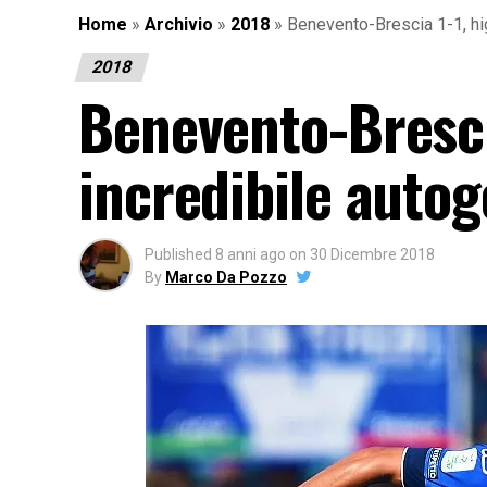
Home
»
Archivio
»
2018
»
Benevento-Brescia 1-1, hig
2018
Benevento-Brescia
incredibile autog
Published
8 anni ago
on
30 Dicembre 2018
By
Marco Da Pozzo