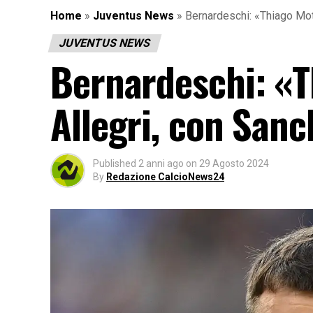
Home
»
Juventus News
»
Bernardeschi: «Thiago Mo
JUVENTUS NEWS
Bernardeschi: «
Allegri, con San
Published
2 anni ago
on
29 Agosto 2024
By
Redazione CalcioNews24