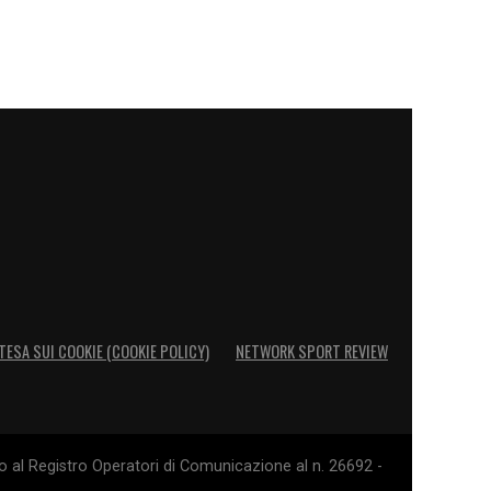
TESA SUI COOKIE (COOKIE POLICY)
NETWORK SPORT REVIEW
o al Registro Operatori di Comunicazione al n. 26692 -