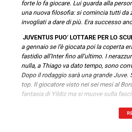
forte lo fa giocare. Lui guarda alla perso
una nuova filosofia: si comincia tutti da z
invogliati a dare di più. Era successo anc
JUVENTUS PUO’ LOTTARE PER LO SC
a gennaio se l’è giocata poi la coperta e
fastidio all’Inter fino all’ultimo. I nera
nulla, a Thiago va dato tempo, sono con
Dopo il rodaggio sarà una grande Juve. 
top. Il giocatore visto nei sei mesi al Bo
fantasia di Yildiz ma si muove sulla fasci
LA PLAYLIST DELLE NOSTRE TOP NEW
R