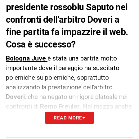
presidente rossoblu Saputo nei
confronti dell’arbitro Doveri a
fine partita fa impazzire il web.
Cosa è successo?
Bologna
Juve
è stata una partita molto
importante dove il pareggio ha suscitato
polemiche su polemiche, soprattutto
analizzando la prestazione dell’arbitro
Doveri
: che ha negato un rigore plateale nei
confronti di
Remo Freuler
. Nel mezzo anche
un gesto che sta facendo molto impazzire il
READ MORE
web.