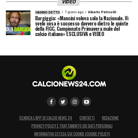
VIDEO
7 giorni ago
Alberto Petrosilli
HANNO DETTO
Bargiggia: «Mancini voleva solo la Nazionale. Vi
svelo cosa è successo davvero dietro le quinte
della FIGC. Campionato Primavera male del
calcio italiano» ESCLUSIVA e VIDEO
SCARICA L’APP DI CALCIO NEWS 24
CONTATTI
REDAZIONE
PRIVACY POLICY E TRATTAMENTO DEI DATI PERSONALI
INFORMATIVA ESTESA SUI COOKIE (COOKIE POLICY)