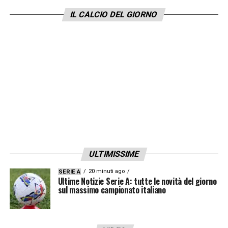
Secondo quanto riportato da
Il Resto del
IL CALCIO DEL GIORNO
Carlino
,
Saputo contro Doveri
si è posto con
una stretta di mano gelida dopo che l’arbitro
è stato il primo a porgergliela.
LA PLAYLIST DELLE NOSTRE TOP NEWS
ULTIMISSIME
20 minuti ago
SERIE A
Ultime Notizie Serie A: tutte le novità del giorno
sul massimo campionato italiano