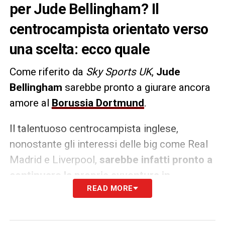
per Jude Bellingham? Il
centrocampista orientato verso
una scelta: ecco quale
Come riferito da
Sky Sports UK
,
Jude
Bellingham
sarebbe pronto a giurare ancora
amore al
Borussia Dortmund
.
Il talentuoso centrocampista inglese,
nonostante gli interessi delle big come Real
Madrid e Liverpool,
sarebbe infatti pronto a
continuare la propria avventura in
READ MORE
Germania ancora per qualche tempo.
LA PLAYLIST DELLE NOSTRE TOP NEWS