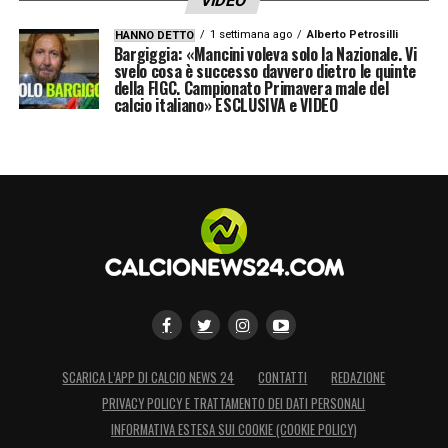
VIDEO
1 settimana ago
Alberto Petrosilli
HANNO DETTO
Bargiggia: «Mancini voleva solo la Nazionale. Vi
svelo cosa è successo davvero dietro le quinte
della FIGC. Campionato Primavera male del
calcio italiano» ESCLUSIVA e VIDEO
SCARICA L’APP DI CALCIO NEWS 24
CONTATTI
REDAZIONE
PRIVACY POLICY E TRATTAMENTO DEI DATI PERSONALI
INFORMATIVA ESTESA SUI COOKIE (COOKIE POLICY)