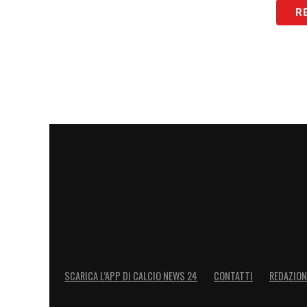
R
SCARICA L’APP DI CALCIO NEWS 24
CONTATTI
REDAZION