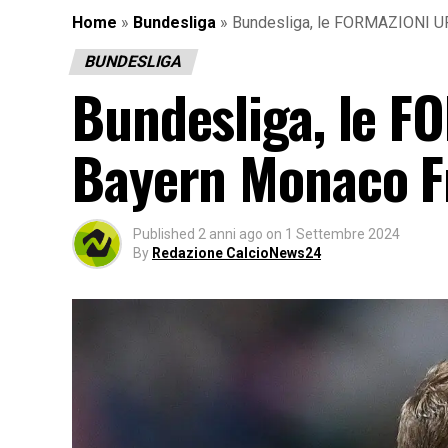
Home
»
Bundesliga
»
Bundesliga, le FORMAZIONI UFF
BUNDESLIGA
Bundesliga, le F
Bayern Monaco Fr
Published
2 anni ago
on
1 Settembre 2024
By
Redazione CalcioNews24