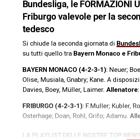
Bundesliga, le FORMAZIONI U
Friburgo valevole per la seco
tedesco
Si chiude la seconda giornata di
Bundesl
su tutti quello tra
Bayern Monaco e Frib
BAYERN MONACO (4-2-3-1)
: Neuer; Bo
Olise, Musiala, Gnabry; Kane. A disposizi
Davies, Boey, Müller, Laimer.
Allenatore
FRIBURGO (4-2-3-1)
: F.Muller; Kubler, R
Osterhage; Doan, Rohl, Grifo; Adamu.
All
LA PLAYLIST DELLE NOSTRE TOP NEW