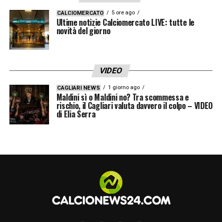
5 ore ago
CALCIOMERCATO
Ultime notizie Calciomercato LIVE: tutte le
novità del giorno
VIDEO
1 giorno ago
CAGLIARI NEWS
Maldini sì o Maldini no? Tra scommessa e
rischio, il Cagliari valuta davvero il colpo – VIDEO
di Elia Serra
LA PLAYLIST DELLE NOSTRE TOP NEWS