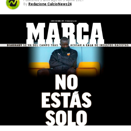
Published
5 anni ago
on
5 Aprile 2021
By
Redazione CalcioNews24