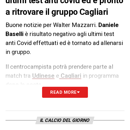
ultimi test anti covid ed è pronto
a ritrovare il gruppo Cagliari
Buone notizie per Walter Mazzarri.
Daniele
Baselli
è risultato negativo agli ultimi test
anti Covid effettuati ed è tornato ad allenarsi
in gruppo.
Il centrocampista potrà prendere parte al
match tra
Udinese
e
Cagliari
in programma
dopo la sosta.
READ MORE
LA PLAYLIST DELLE NOSTRE TOP NEWS
IL CALCIO DEL GIORNO