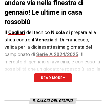
andare via nella finestra di
gennaio! Le ultime in casa
rossoblù
Il
Cagliari
del tecnico
Nicola
si prepara alla
sfida contro il
Venezia
di Di Francesco,
valida per la diciassettesima giornata del
campionato di
Serie A 2024/2025
. Il
mercato di gennaio si avvicina, e con esso la
possibilità che un giocatore rossoblù lasci la
squadra per raggiungere un’altra
READ MORE
destinazione.
Il difensore
Wieteska
, infatti, sarebbe nel
IL CALCIO DEL GIORNO
mirino del Real Valladolid, squadra spagnola.