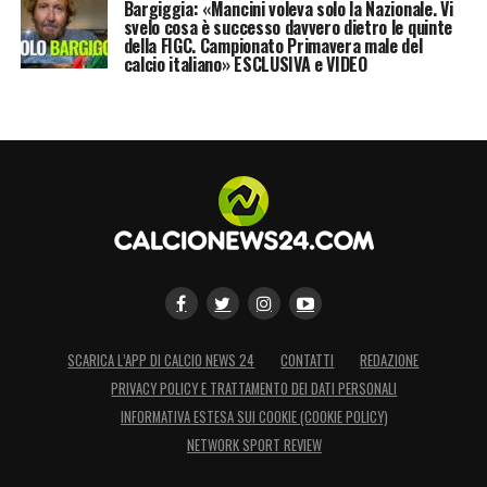
Bargiggia: «Mancini voleva solo la Nazionale. Vi
svelo cosa è successo davvero dietro le quinte
della FIGC. Campionato Primavera male del
calcio italiano» ESCLUSIVA e VIDEO
SCARICA L’APP DI CALCIO NEWS 24
CONTATTI
REDAZIONE
PRIVACY POLICY E TRATTAMENTO DEI DATI PERSONALI
INFORMATIVA ESTESA SUI COOKIE (COOKIE POLICY)
NETWORK SPORT REVIEW