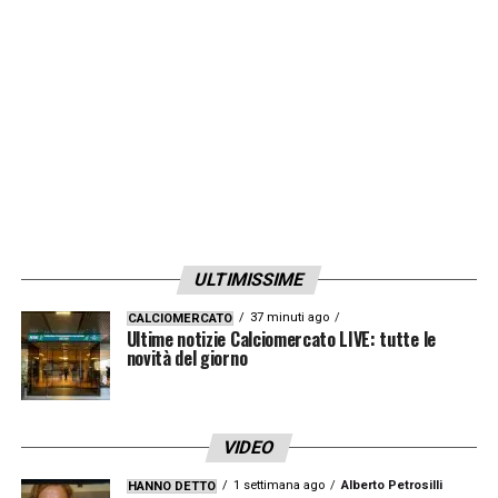
La società isolana potrebbe lasciar andare
via il giocatore, che non è stato utilizzato
molto dal tecnico rossoblù.
LA PLAYLIST DELLE NOSTRE TOP NEWS
ULTIMISSIME
37 minuti ago
CALCIOMERCATO
Ultime notizie Calciomercato LIVE: tutte le
novità del giorno
VIDEO
1 settimana ago
Alberto Petrosilli
HANNO DETTO