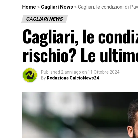
Home
»
Cagliari News
»
Cagliari, le condizioni di Pa
CAGLIARI NEWS
Cagliari, le condi
rischio? Le ultim
Published
2 anni ago
on
11 Ottobre 2024
By
Redazione CalcioNews24