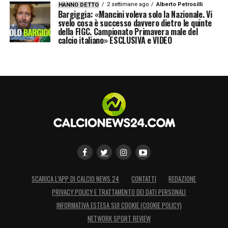
2 settimane ago
Alberto Petrosilli
HANNO DETTO
Bargiggia: «Mancini voleva solo la Nazionale. Vi
svelo cosa è successo davvero dietro le quinte
della FIGC. Campionato Primavera male del
calcio italiano» ESCLUSIVA e VIDEO
SCARICA L’APP DI CALCIO NEWS 24
CONTATTI
REDAZIONE
PRIVACY POLICY E TRATTAMENTO DEI DATI PERSONALI
INFORMATIVA ESTESA SUI COOKIE (COOKIE POLICY)
NETWORK SPORT REVIEW