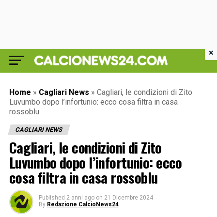
×
Home
»
Cagliari News
»
Cagliari, le condizioni di Zito
Luvumbo dopo l’infortunio: ecco cosa filtra in casa
rossoblu
CAGLIARI NEWS
Cagliari, le condizioni di Zito
Luvumbo dopo l’infortunio: ecco
cosa filtra in casa rossoblu
Published
2 anni ago
on
21 Dicembre 2024
By
Redazione CalcioNews24