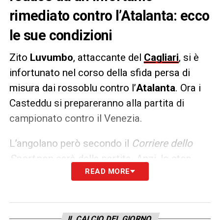
rimediato contro l’Atalanta: ecco
le sue condizioni
Zito
Luvumbo
, attaccante del
Cagliari
, si è
infortunato nel corso della sfida persa di
misura dai rossoblu contro l’
Atalanta
. Ora i
Casteddu si prepareranno alla partita di
campionato contro il Venezia.
L’angolano però secondo il
Corriere dello
Sport
non sarà della partita. Anzi, lo stop
READ MORE
dell’attaccante sarà di tre o quattro
settimane. Ora
Davide Nicola
dovrà fare a
meno di uno dei suoi giocatori più
rappresentativi, unico nelle sue
IL CALCIO DEL GIORNO