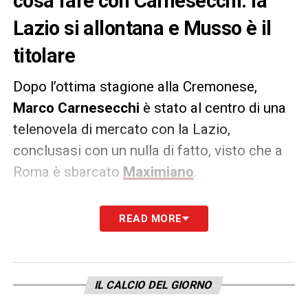
cosa fare con Carnesecchi: la
Lazio si allontana e Musso è il
titolare
Dopo l’ottima stagione alla Cremonese,
Marco Carnesecchi
è stato al centro di una
telenovela di mercato con la Lazio,
conclusasi con un nulla di fatto, visto che a
Roma è sbarcato
Maximiano
.
Secondo quanto riportato dal
Corriere di
READ MORE
Bergamo
, l’Atalanta dovrà trovargli una
nuova sistemazione, dal momento che in
nerazzurro
è chiuso da Juan Musso
.
IL CALCIO DEL GIORNO
Rimane l’opzione del
prestito
.