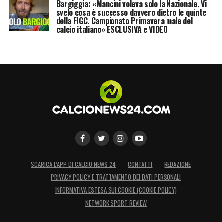
Bargiggia: «Mancini voleva solo la Nazionale. Vi
svelo cosa è successo davvero dietro le quinte
della FIGC. Campionato Primavera male del
calcio italiano» ESCLUSIVA e VIDEO
SCARICA L’APP DI CALCIO NEWS 24
CONTATTI
REDAZIONE
PRIVACY POLICY E TRATTAMENTO DEI DATI PERSONALI
INFORMATIVA ESTESA SUI COOKIE (COOKIE POLICY)
NETWORK SPORT REVIEW