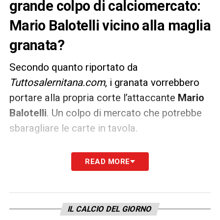
grande colpo di calciomercato:
Mario Balotelli vicino alla maglia
granata?
Secondo quanto riportato da
Tuttosalernitana.com
, i granata vorrebbero
portare alla propria corte l’attaccante
Mario
Balotelli
. Un colpo di mercato che potrebbe
sbaragliare le carte in tavola.
La situazione parte tutta da
Sabatini
:
READ MORE
convincendo il presidente della
Salernitana
a
puntare tutto sull’ex giocatore dell’
Inter
.
Staremo a vedere come si evolverà la
IL CALCIO DEL GIORNO
situazione.