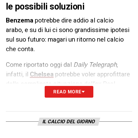
le possibili soluzioni
Benzema
potrebbe dire addio al calcio
arabo, e su di lui ci sono grandissime ipotesi
sul suo futuro: magari un ritorno nel calcio
che conta.
Come riportato oggi dal
Daily Telegraph
,
infatti, il
Chelsea
potrebbe voler approfittare
della complicata situazione dell’ex Real.
READ MORE
Staremo a vedere come si evolverà la
situazione.
LA PLAYLIST DELLE NOSTRE TOP NEWS
IL CALCIO DEL GIORNO